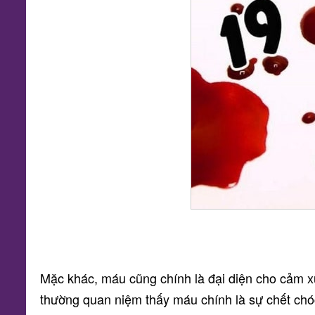
Mặc khác, máu cũng chính là đại diện cho cảm x
thường quan niệm thấy máu chính là sự chết chóc