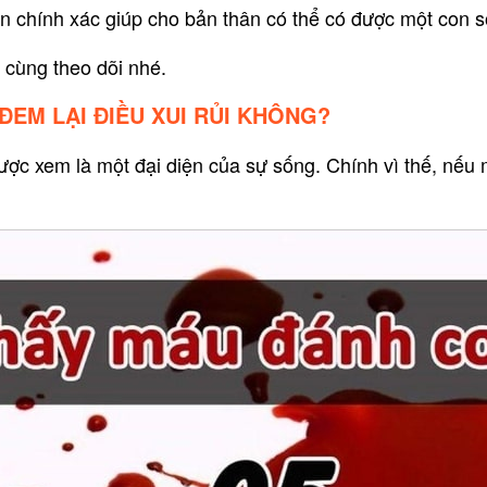
hính xác giúp cho bản thân có thể có được một con số c
 cùng theo dõi nhé.
ĐEM LẠI ĐIỀU XUI RỦI KHÔNG?
 xem là một đại diện của sự sống. Chính vì thế, nếu m