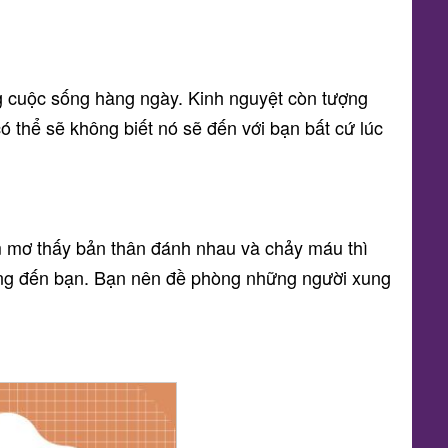
g cuộc sống hàng ngày. Kinh nguyệt còn tượng
 thể sẽ không biết nó sẽ đến với bạn bất cứ lúc
ằm mơ thấy bản thân đánh nhau và chảy máu thì
ương đến bạn. Bạn nên đề phòng những người xung