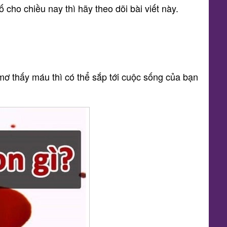
ho chiều nay thì hãy theo dõi bài viết này.
ơ thấy máu thì có thể sắp tới cuộc sống của bạn