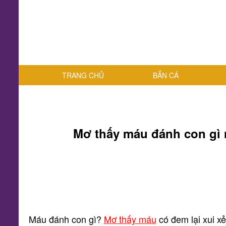
TRANG CHỦ
BẮN CÁ
Mơ thấy máu đánh con gì 
Máu đánh con gì?
Mơ thấy máu
có đem lại xui x