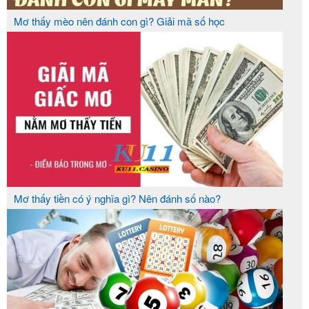
Mơ thấy mèo nên đánh con gì? Giải mã số học
Mơ thấy tiền có ý nghĩa gì? Nên đánh số nào?