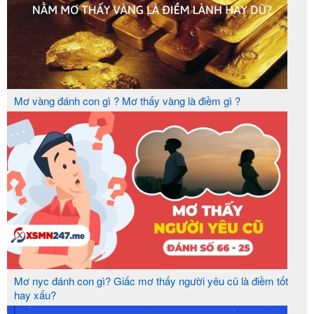
Mơ vàng đánh con gì ? Mơ thấy vàng là điềm gì ?
Mơ nyc đánh con gì? Giấc mơ thấy người yêu cũ là điềm tốt
hay xấu?