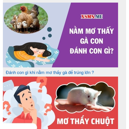
Đánh con gì khi nằm mơ thấy gà để trúng lớn ?