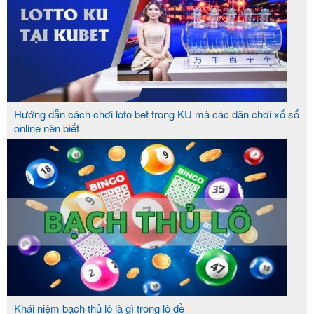
Hướng dẫn cách chơi loto bet trong KU mà các dân chơi xổ số
online nên biết
Khái niệm bạch thủ lô là gì trong lô đề