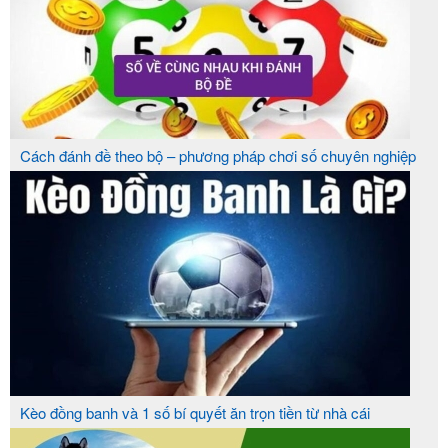
Cách đánh đề theo bộ – phương pháp chơi số chuyên nghiệp
Kèo đồng banh và 1 số bí quyết ăn trọn tiền từ nhà cái