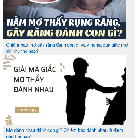
Chiêm bao mơ gãy răng đánh con gì và ý nghĩa của giấc mơ
đó như thế nào?
Mơ đánh nhau đánh con gì? Chiêm bao đánh nhau là điềm
như thế nào?