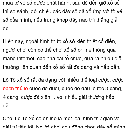
mua tờ vé số được phát hành, sau đó đến giờ xổ số
thì so sánh, đối chiếu các dãy số đã xổ ứng với tờ vé
số của mình, nếu trùng khớp dãy nào thì thắng giải
đó.
Hiện nay, ngoài hình thức xổ số kiến thiết cổ điển,
người chơi còn có thể chơi xổ số online thông qua
mạng internet, các nhà cái tổ chức, đưa ra nhiều giải
thưởng liên quan đến xổ số rất đa dạng và hấp dẫn.
Lô Tô xổ số rất đa dạng với nhiều thể loại cược: cược
bạch thủ lô
cược đề đuôi, cược đề đầu, cược 3 càng,
4 càng, cược đá xiên… với nhiểu giải thưởng hấp
dẫn.
Chơi Lô Tô xổ số online là một loại hình thư giãn và
giải trí tiện lợi. Người chơi chủ động chọn dãy số mình