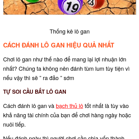
Thống kê lô gan
CÁCH ĐÁNH LÔ GAN HIỆU QUẢ NHẤT
Chơi lô gan như thế nào để mang lại lợi nhuận lớn
nhất? Chúng ta không nên đánh tùm lum tùy tiện vì
nếu vậy thì sẽ ” ra đảo ” sớm
TỰ SOI CẦU BẮT LÔ GAN
Cách đánh lô gan và
bạch thủ lô
tốt nhất là tùy vào
khả năng tài chính của bạn để chơi hàng ngày hoặc
nuôi tiếp.
Nếu đánh ngày thì người chơi cần chia vốn thành