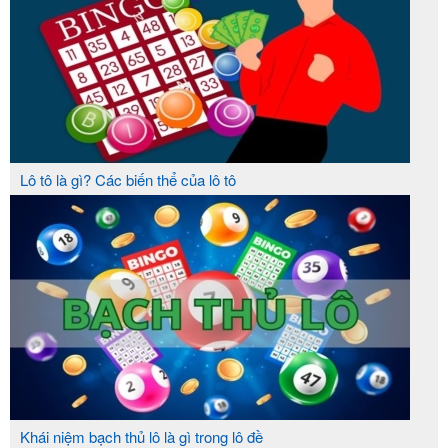
Lô tô là gì? Các biến thể của lô tô
Khái niệm bạch thủ lô là gì trong lô đề