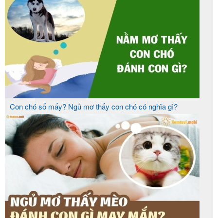
Con chó số mấy? Ngủ mơ thấy con chó có nghĩa gì?