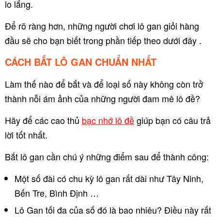
lo lắng.
Để rõ ràng hơn, những người chơi lô gan giỏi hàng
đầu sẽ cho bạn biết trong phần tiếp theo dưới đây .
CÁCH BẮT LÔ GAN CHUẨN NHẤT
Làm thế nào để bắt và để loại số này không còn trở
thành nỗi ám ảnh của những người đam mê lô đề?
Hãy để các cao thủ
bạc nhớ lô đề
giúp bạn có câu trả
lời tốt nhất.
Bắt lô gan cần chú ý những điểm sau để thành công:
Một số đài có chu kỳ lô gan rất dài như Tây Ninh,
Bến Tre, Bình Định …
Lô Gan tối đa của số đó là bao nhiêu? Điều này rất