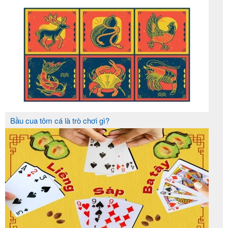
Bầu cua tôm cá là trò chơi gì?