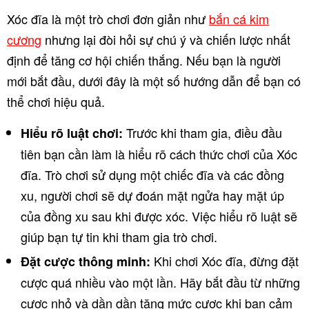
Xóc đĩa là một trò chơi đơn giản như
bắn cá kim
cương
nhưng lại đòi hỏi sự chú ý và chiến lược nhất
định để tăng cơ hội chiến thắng. Nếu bạn là người
mới bắt đầu, dưới đây là một số hướng dẫn để bạn có
thể chơi hiệu quả.
Trước khi tham gia, điều đầu
Hiểu rõ luật chơi:
tiên bạn cần làm là hiểu rõ cách thức chơi của Xóc
đĩa. Trò chơi sử dụng một chiếc đĩa và các đồng
xu, người chơi sẽ dự đoán mặt ngửa hay mặt úp
của đồng xu sau khi được xóc. Việc hiểu rõ luật sẽ
giúp bạn tự tin khi tham gia trò chơi.
Khi chơi Xóc đĩa, đừng đặt
Đặt cược thông minh:
cược quá nhiều vào một lần. Hãy bắt đầu từ những
cược nhỏ và dần dần tăng mức cược khi bạn cảm