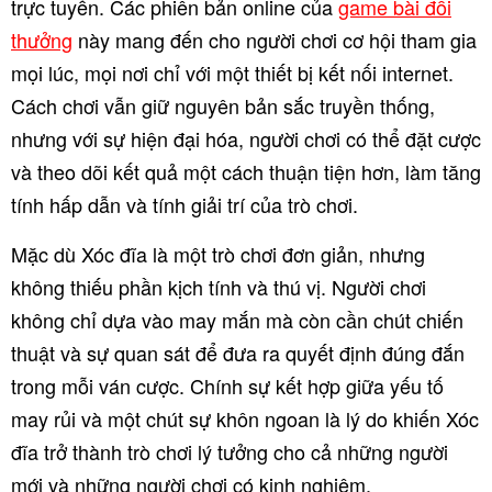
trực tuyến. Các phiên bản online của
game bài đổi
thưởng
này mang đến cho người chơi cơ hội tham gia
mọi lúc, mọi nơi chỉ với một thiết bị kết nối internet.
Cách chơi vẫn giữ nguyên bản sắc truyền thống,
nhưng với sự hiện đại hóa, người chơi có thể đặt cược
và theo dõi kết quả một cách thuận tiện hơn, làm tăng
tính hấp dẫn và tính giải trí của trò chơi.
Mặc dù Xóc đĩa là một trò chơi đơn giản, nhưng
không thiếu phần kịch tính và thú vị. Người chơi
không chỉ dựa vào may mắn mà còn cần chút chiến
thuật và sự quan sát để đưa ra quyết định đúng đắn
trong mỗi ván cược. Chính sự kết hợp giữa yếu tố
may rủi và một chút sự khôn ngoan là lý do khiến Xóc
đĩa trở thành trò chơi lý tưởng cho cả những người
mới và những người chơi có kinh nghiệm.