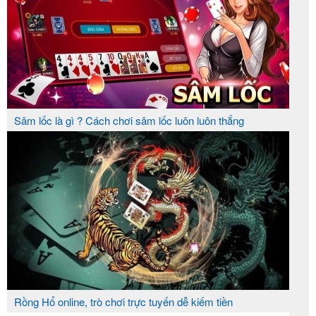
Sâm lốc là gì ? Cách chơi sâm lốc luôn luôn thắng
Rồng Hổ online, trò chơi trực tuyến dễ kiếm tiền