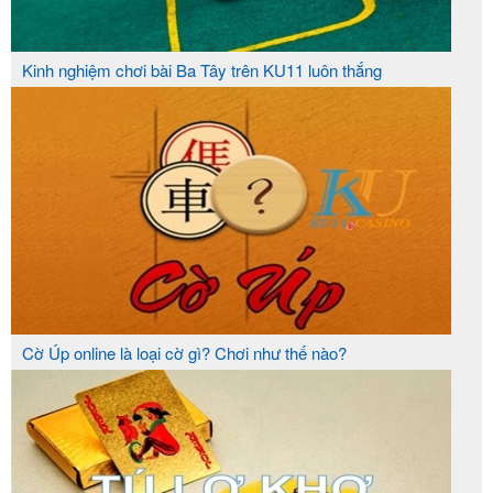
Kinh nghiệm chơi bài Ba Tây trên KU11 luôn thắng
Cờ Úp online là loại cờ gì? Chơi như thế nào?