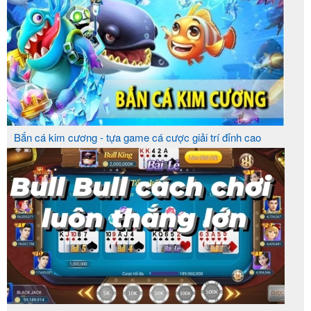
Bắn cá kim cương - tựa game cá cược giải trí đỉnh cao