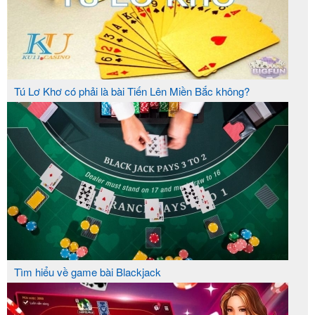
Tú Lơ Khơ có phải là bài Tiến Lên Miền Bắc không?
Tìm hiểu về game bài Blackjack