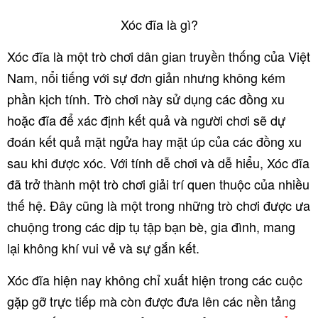
Xóc đĩa là gì?
Xóc đĩa là một trò chơi dân gian truyền thống của Việt
Nam, nổi tiếng với sự đơn giản nhưng không kém
phần kịch tính. Trò chơi này sử dụng các đồng xu
hoặc đĩa để xác định kết quả và người chơi sẽ dự
đoán kết quả mặt ngửa hay mặt úp của các đồng xu
sau khi được xóc. Với tính dễ chơi và dễ hiểu, Xóc đĩa
đã trở thành một trò chơi giải trí quen thuộc của nhiều
thế hệ. Đây cũng là một trong những trò chơi được ưa
chuộng trong các dịp tụ tập bạn bè, gia đình, mang
lại không khí vui vẻ và sự gắn kết.
Xóc đĩa hiện nay không chỉ xuất hiện trong các cuộc
gặp gỡ trực tiếp mà còn được đưa lên các nền tảng